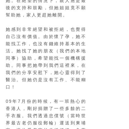
她。在絕望的情況下，親人應是最
後的支持和鼓勵，但她姐姐竟不願
幫助她，家人更趕她離開。
她感到非常絕望和被拒絕，也覺得
自己沒有價值。由於懷了孕，她不
能找工作，也沒有錢維持基本的生
活。她找了她的朋友（我們的本地
同事）協助，希望能找一個機構援
助。同事把她帶到我們這裡來，在
我們的分享安慰下，她心靈得到了
醫治。但她仍是沒有工作、不能糊
口！
09年7月份的時候，有一班熱心的
香港人，剛好捐贈了一些多餘的二
手衣服。我們透過忠僕號（當時世
界最古老仍服役郵輪）運送到柬埔