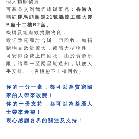
個人捐贈物資：
可親身交到我們總辦事處：
香港九
龍紅磡馬頭圍道21號義達工業大廈
B座十二樓B2室。
機構及組織歡捐贈物資
：
歡迎致電商討合辦上門回收。如捐
贈物品數量龐大，或屬大型物件，
可安排免費上門回收。由於資源所
限，請早一至兩星期通知，以便人
手安排。（唐樓恕不上樓回收）
你的一分一毫，都可以為貧窮國
家的人帶來改變！
你的一份支持，都可以為基層人
士帶來希望！
衷心感謝各界的關注及支持！