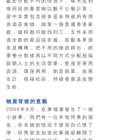
處於分配不均的情況下。每天送到
堆田區的棄置物以數千公噸計算，
當中其實包含很多是未用過的有用
資源及食物。就算一個普通香港家
庭，隨時都可能找到三、五件未用
過全新的家品或衣服。鼓勵各界朋
友及機構，把不用的物資捐出，經
重整分類後再以不同方式分配祝福
貧窮人士的生活需要，更達至善用
資源、環保再用、創造就業、改善
生計、祝福社區、持續發展及改變
生命。
物資背後的意義
2009年8月，在柬埔寨發生了一個
小故事。我們有一位本地同事的朋
友，在未婚的情況下發現自己懷了
孕，但男朋友知道此事後卻離開了