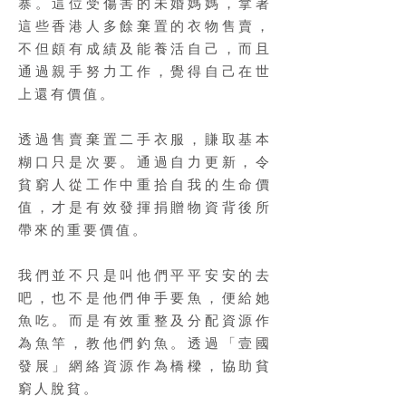
寨。這位受傷害的未婚媽媽，拿著
這些香港人多餘棄置的衣物售賣，
不但頗有成績及能養活自己，而且
通過親手努力工作，覺得自己在世
上還有價值。
透過售賣棄置二手衣服，賺取基本
糊口只是次要。通過自力更新，令
貧窮人從工作中重拾自我的生命價
值，才是有效發揮捐贈物資背後所
帶來的重要價值。
我們並不只是叫他們平平安安的去
吧，也不是他們伸手要魚，便給她
魚吃。而是有效重整及分配資源作
為魚竿，教他們釣魚。透過「壹國
發展」網絡資源作為橋樑，協助貧
窮人脫貧。