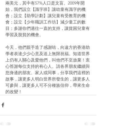
兩美元，其中有57%人口是文盲。2009年開
始，我們設立【識字班】讓幼童有識字的機
會；設立【助學計劃】讓兒童有受教育的機
會；設立【少年職訓工作坊】減少童工的數
目；多謝你們過往一直的支持，讓貧困兒童有
學習及脫貧的機會。
今天，他們親手造了感謝咭，向遠方的香港助
學者表達少少心意及送上無限祝福。知道世界
上仍有人關心及愛他們，叫他們不至放棄！衷
心答謝每位支持的有心人。請各界朋友繼續與
您身邊的朋友、家人或同事，分享我們這裡的
故事，讓更多人明白世界所發生的，讓更多人
可參與，讓更多人可不分種族信仰，帶來生命
的改變！