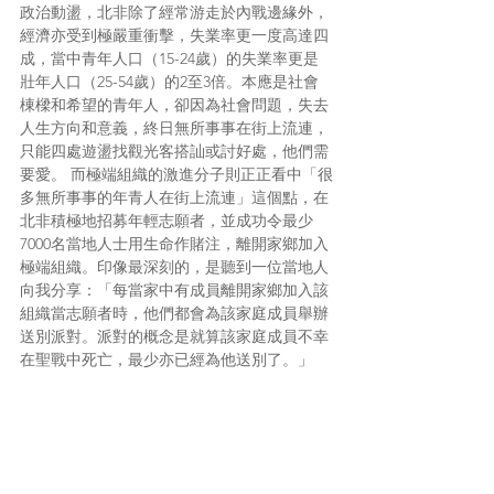
政治動盪，北非除了經常游走於內戰邊緣外，
經濟亦受到極嚴重衝擊，失業率更一度高達四
成，當中青年人口（15-24歲）的失業率更是
壯年人口（25-54歲）的2至3倍。本應是社會
棟樑和希望的青年人，卻因為社會問題，失去
人生方向和意義，終日無所事事在街上流連，
只能四處遊盪找觀光客搭訕或討好處，他們需
要愛。 而極端組織的激進分子則正正看中「很
多無所事事的年青人在街上流連」這個點，在
北非積極地招募年輕志願者，並成功令最少
7000名當地人士用生命作賭注，離開家鄉加入
極端組織。印像最深刻的，是聽到一位當地人
向我分享：「每當家中有成員離開家鄉加入該
組織當志願者時，他們都會為該家庭成員舉辦
送別派對。派對的概念是就算該家庭成員不幸
在聖戰中死亡，最少亦已經為他送別了。」