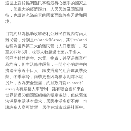
這世上對於協調難民事務最得心應手的國家之
一，但龐大的經濟壓力、人民輿論及國際期
待，也讓這充滿前景的國家面臨許多矛盾和困
境。
目前約旦為協助收容敘利亞難民在境內有兩大
難民營，分別是za'atari和Azraq，其中za'atari
被稱為世界第二大的難民營（人口定義）。截
至2017年5月，收容人數超過七萬八千多人，
營區內雖然房舍、水電、物資，甚至是商業行
為均有，但生活條件嚴苛，一間小小的房舍內
擠進全家近十口人，鐵皮搭建的組合屋夏季炎
熱、冬季寒冷，雨季更會因為積水泥濘不堪，
另外，因為安全疑慮，約旦政府對za'atari和
azraq均有嚴格人車管制，雖有聯合國和來自
世界超過50個國際組織的穩定協助，但依舊無
法滿足生活基本需求，居民生活多所不便，也
讓許多人寧可離營，居住在城市或是社區中。