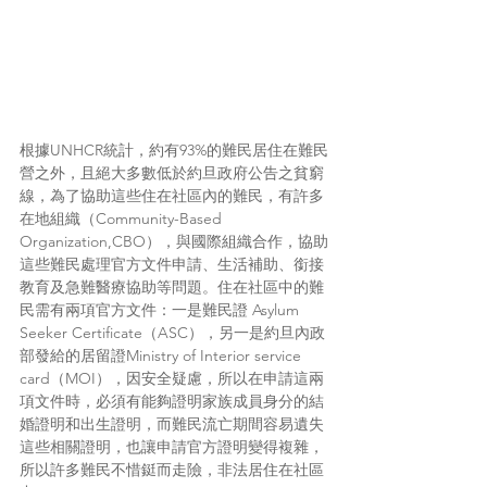
根據UNHCR統計，約有93%的難民居住在難民
營之外，且絕大多數低於約旦政府公告之貧窮
線，為了協助這些住在社區內的難民，有許多
在地組織（Community-Based 
Organization,CBO），與國際組織合作，協助
這些難民處理官方文件申請、生活補助、銜接
教育及急難醫療協助等問題。住在社區中的難
民需有兩項官方文件：一是難民證 Asylum 
Seeker Certificate（ASC），另一是約旦內政
部發給的居留證Ministry of Interior service 
card（MOI），因安全疑慮，所以在申請這兩
項文件時，必須有能夠證明家族成員身分的結
婚證明和出生證明，而難民流亡期間容易遺失
這些相關證明，也讓申請官方證明變得複雜，
所以許多難民不惜鋌而走險，非法居住在社區