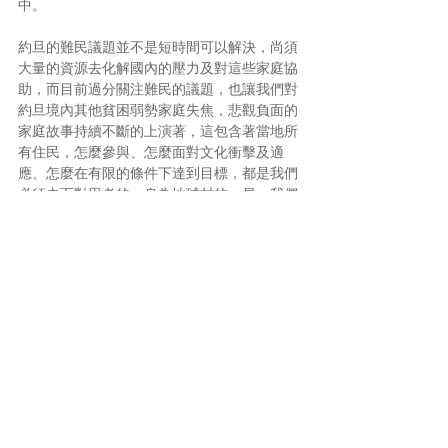
中。
約旦的難民議題並不是短時間可以解決，尚須
大量的資源去化解國內的壓力及對這些家庭協
助，而目前過分關注難民的議題，也讓我們對
約旦境內其他貧困弱勢家庭失焦，悲觀負面的
家庭故事持續不斷的上演著，這包含著當地所
有住民，怎麼參與、怎麼面對文化衝擊及適
應、怎麼在有限的條件下達到目標，都是我們
必須去面對思考的，身為地球村的一員，我們
都有社會責任去關注及協助，因為這些都是與
我們息息相關的未來。