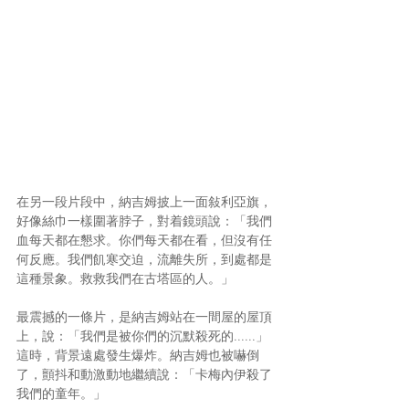
在另一段片段中，納吉姆披上一面敍利亞旗，
好像絲巾一樣圍著脖子，對着鏡頭說：「我們
血每天都在懇求。你們每天都在看，但沒有任
何反應。我們飢寒交迫，流離失所，到處都是
這種景象。救救我們在古塔區的人。」
最震撼的一條片，是納吉姆站在一間屋的屋頂
上，說：「我們是被你們的沉默殺死的......」
這時，背景遠處發生爆炸。納吉姆也被嚇倒
了，顫抖和動激動地繼續說：「卡梅內伊殺了
我們的童年。」