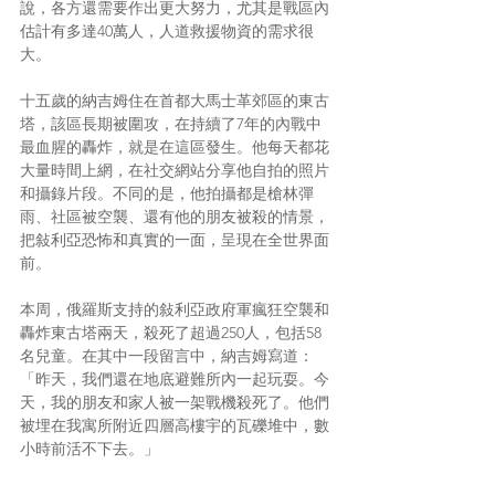
說，各方還需要作出更大努力，尤其是戰區內
估計有多達40萬人，人道救援物資的需求很
大。
十五歲的納吉姆住在首都大馬士革郊區的東古
塔，該區長期被圍攻，在持續了7年的內戰中
最血腥的轟炸，就是在這區發生。他每天都花
大量時間上網，在社交網站分享他自拍的照片
和攝錄片段。不同的是，他拍攝都是槍林彈
雨、社區被空襲、還有他的朋友被殺的情景，
把敍利亞恐怖和真實的一面，呈現在全世界面
前。
本周，俄羅斯支持的敍利亞政府軍瘋狂空襲和
轟炸東古塔兩天，殺死了超過250人，包括58
名兒童。在其中一段留言中，納吉姆寫道：
「昨天，我們還在地底避難所內一起玩耍。今
天，我的朋友和家人被一架戰機殺死了。他們
被埋在我寓所附近四層高樓宇的瓦礫堆中，數
小時前活不下去。」