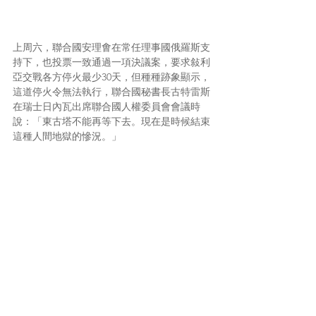
上周六，聯合國安理㑹在常任理事國俄羅斯支
持下，也投票一致通過一項決議案，要求敍利
亞交戰各方停火最少30天，但種種跡象顯示，
這道停火令無法執行，聯合國秘書長古特雷斯
在瑞士日內瓦出席聯合國人權委員會會議時
說：「東古塔不能再等下去。現在是時候結束
這種人間地獄的慘況。」
'壹國發展'正努力研究，希望在2018年下旬可
派隊工到中東，開展新的敍利亞人道救援項
目。