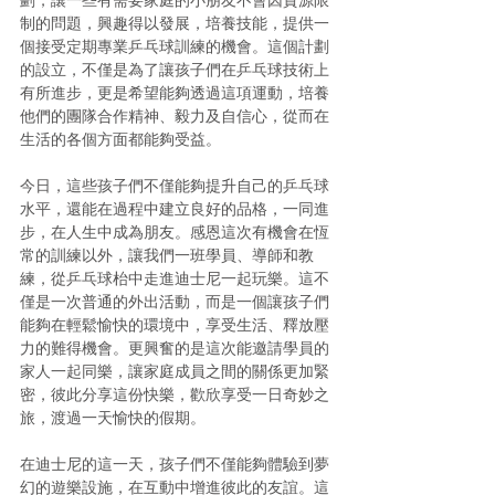
劃，讓一些有需要家庭的小朋友不會因資源限
制的問題，興趣得以發展，培養技能，提供一
個接受定期專業乒乓球訓練的機會。這個計劃
的設立，不僅是為了讓孩子們在乒乓球技術上
有所進步，更是希望能夠透過這項運動，培養
他們的團隊合作精神、毅力及自信心，從而在
生活的各個方面都能夠受益。
今日，這些孩子們不僅能夠提升自己的乒乓球
水平，還能在過程中建立良好的品格，一同進
步，在人生中成
為
朋友。感恩這次有機會在恆
常的訓練以外，讓我們一班學員、導師和教
練，從乒乓球枱中走進迪士尼一起玩樂。這不
僅是一次普通的外出活動，而是一個讓孩子們
能夠在輕鬆愉快的環境中，享受生活、釋放壓
力的難得機會。更興奮的是這次能邀請學員的
家人一起同樂，讓家庭成員之間的關係更加緊
密，彼此分享這份快樂，歡欣享受一日奇妙之
旅，渡過一天愉快的假期。
在迪士尼的這一天，孩子們不僅能夠體驗到夢
幻的遊樂設施，在互動中增進彼此的友誼。這