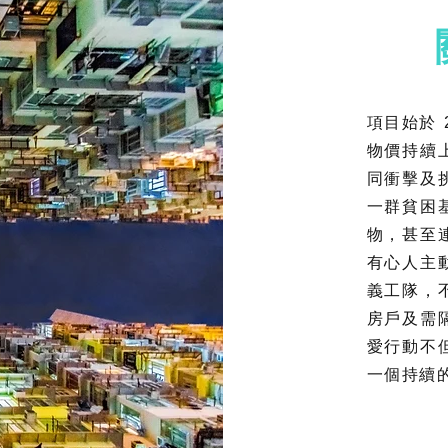
項目始於
物價持續
同衝擊及
一群貧困
物，甚至
有心人主
義工隊，
房戶及需
愛行動不
一個持續的