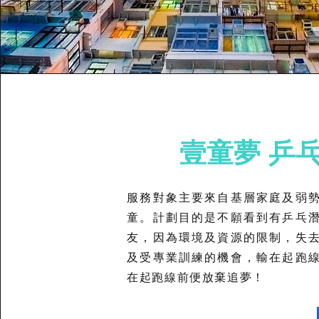
壹童夢 乒
服務對象主要來自基層家庭及弱
童。計劃目的是不願看到有乒乓
友，因為環境及資源的限制，失
及受專業訓練的機會，輸在起跑
在起跑線前便放棄追夢！