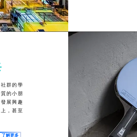
乓
勢社群的學
潛質的小朋
去發展興趣
線上，甚至
了解更多