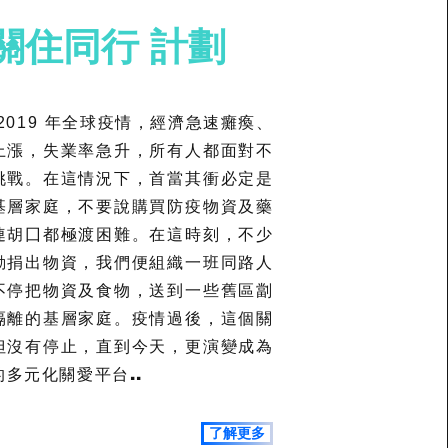
關住同行 計劃
2019
年全球疫情，經濟急速癱瘓、
上漲，失業率急升，所有人都面對不
挑戰。在這情況下，首當其衝必定是
基層家庭，不要說購買防疫物資及藥
連胡囗都極渡困難。在這時刻，不少
動捐出物資，我們便組織一班同路人
不停把物資及食物，送到一些舊區劏
隔離的基層家庭。疫情過後，這個關
但沒有停止，直到今天，更演變成為
多元化關愛平台..
了解更多