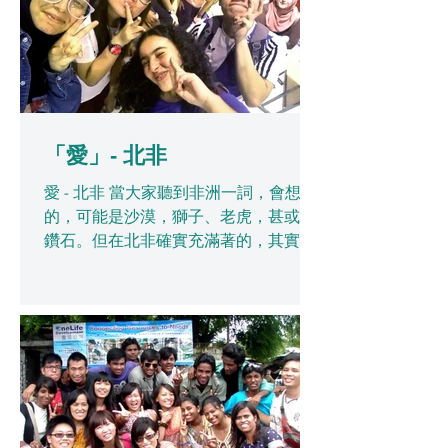
每...
「愛」- 北非
愛 - 北非 當大家聽到非洲一詞，會想起
的，可能是沙漠，獅子、老虎，甚或是
鑽石。但在北非確實充滿著的，其實是
需要被愛的人。 由於政治動盪，北非除
了經常游走於內戰邊緣外，經濟亦受到
極嚴重衝擊，失業率更一度高達四成，
當中青年人口（15-24歲）的失業率更是
壯年人口（25-54歲...