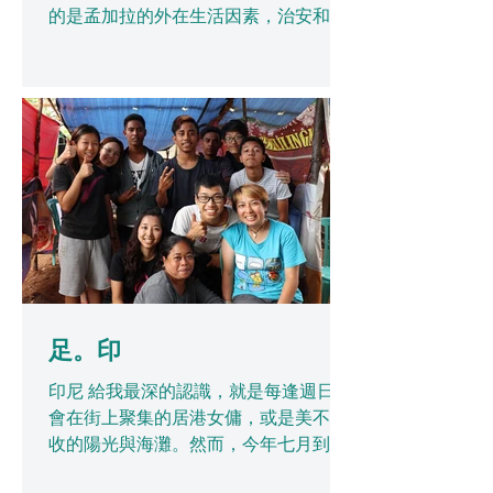
的是孟加拉的外在生活因素，治安和經
濟條件。踏足孟加拉這地方，首項映入
眼簾的與網上簡介一樣：一個立國只有
40多年的國家，窮困，人口擠迫，經濟
緩助成為國家發展經濟的攔阻。...
足。印
印尼 給我最深的認識，就是每逢週日也
會在街上聚集的居港女傭，或是美不勝
收的陽光與海灘。然而，今年七月到訪
了印尼偏遠小島，與當地人一起生活的