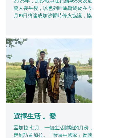
2025年，加沙戰爭在持續465天及近5
萬人喪生後，以色列哈馬斯終於在今年1
月19日終達成加沙暫時停火協議，協議
會按階段進行。停止加沙的戰鬥，能讓
巴勒斯坦平民提供急需的人道援助，並
讓人質與家人得以團聚。路透社報道，
以色列總理辦公室表示，將根據威特科
夫方案，在延長首階段停火協...
選擇生活 。愛
孟加拉 七月，一個生活體驗的月份， 決
定到訪孟加拉。「發展中國家」反映著