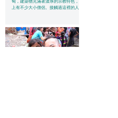
甸，建築物充滿著濃厚的宗教特色，街
上有不少大小僧侶。接觸過這裡的人，
他們倒是很友善！七月是這裡的雨季，
我們經常要走在泥濘上，有次鞋子掉進
了泥濘裡.....噢！水裡有蟲的啊.....嘔心！
回想，他們就住在這些環境，我們實在
多幸福！...
施比受更有福
印度 三位來自美國、台灣、香港等不同
的隊工一起出發到北印度一個城市參與
這次14天的教學旅程，學習關心世界的