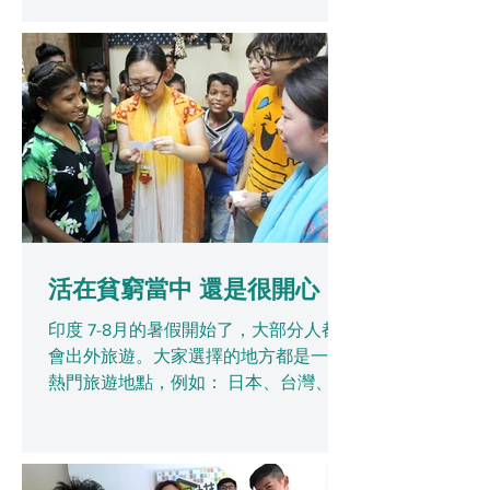
十四天，令我對這個簡單、純樸的民族
有更深的了解。 有別於旅遊景點的繁
華，我們住在當地人的房子裡。每晚洗
澡煮飯都要燒柴煲水，房間裡因此充
滿...
活在貧窮當中 還是很開心
印度 7-8月的暑假開始了，大部分人都
會出外旅遊。大家選擇的地方都是一些
熱門旅遊地點，例如： 日本、台灣、新
加坡等......而我卻選擇了一個在別人眼中
有點不安全、又落後的地方-印度。 在
出發之前，身邊的人都會擔心我的安
全，讓我也不自覺得有點恐懼。或許這