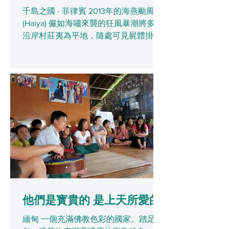
千島之國 - 菲律賓 2013年的海燕颱風
(Haiya) 儼如海嘯來襲的狂風暴潮將多個
沿岸村莊夷為平地，隨處可見屍體掛在
樹上，災民如行屍在街上徘徊搶掠。當
地官員估計罹難人數超過一萬人，如獲
證實，將會是菲國史上最嚴重的天
災。...
他們是寳貴的 是上天所愛的
緬甸 一個充滿佛教色彩的國家。踏足緬